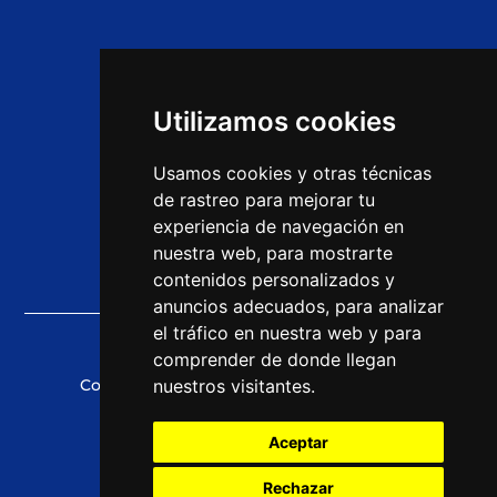
Home
Ofertas de empleo
Utilizamos cookies
Opiniones
Usamos cookies y otras técnicas
Cursos CEAC
de rastreo para mejorar tu
experiencia de navegación en
Noticias
nuestra web, para mostrarte
contenidos personalizados y
anuncios adecuados, para analizar
el tráfico en nuestra web y para
comprender de donde llegan
nuestros visitantes.
Copyright © 2021 CEAC Empleo
Aceptar
Política de Cookies
Rechazar