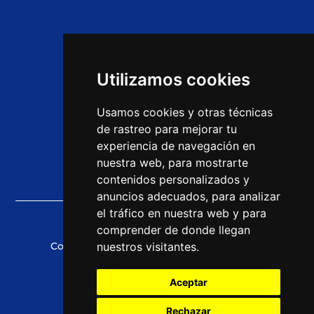
Home
Ofertas de empleo
Utilizamos cookies
Opiniones
Usamos cookies y otras técnicas
Cursos CEAC
de rastreo para mejorar tu
experiencia de navegación en
Noticias
nuestra web, para mostrarte
contenidos personalizados y
anuncios adecuados, para analizar
el tráfico en nuestra web y para
comprender de donde llegan
Copyright © 2021 CEAC Empleo
nuestros visitantes.
Aceptar
Política de Cookies
Rechazar