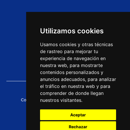
Home
Ofertas de empleo
Utilizamos cookies
Opiniones
Usamos cookies y otras técnicas
Cursos CEAC
de rastreo para mejorar tu
experiencia de navegación en
Noticias
nuestra web, para mostrarte
contenidos personalizados y
anuncios adecuados, para analizar
el tráfico en nuestra web y para
comprender de donde llegan
Copyright © 2021 CEAC Empleo
nuestros visitantes.
Aceptar
Política de Cookies
Rechazar